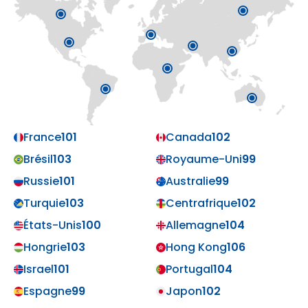
France
101
Canada
102
Brésil
103
Royaume-Uni
99
Russie
101
Australie
99
Turquie
103
Centrafrique
102
États-Unis
100
Allemagne
104
Hongrie
103
Hong Kong
106
Israel
101
Portugal
104
Espagne
99
Japon
102