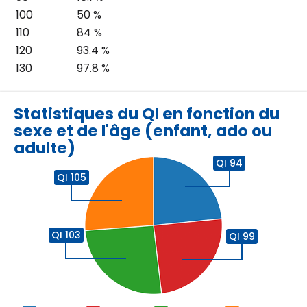
100
50 %
110
84 %
120
93.4 %
130
97.8 %
Statistiques du QI en fonction du
sexe et de l'âge (enfant, ado ou
adulte)
QI 94
QI 105
QI 103
QI 99