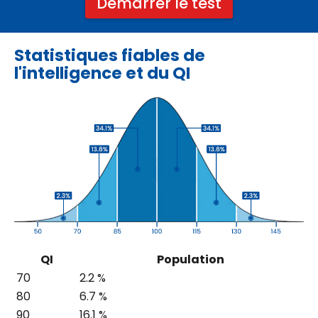
Démarrer le test
Statistiques fiables de
l'intelligence et du QI
QI
Population
70
2.2 %
80
6.7 %
90
16.1 %