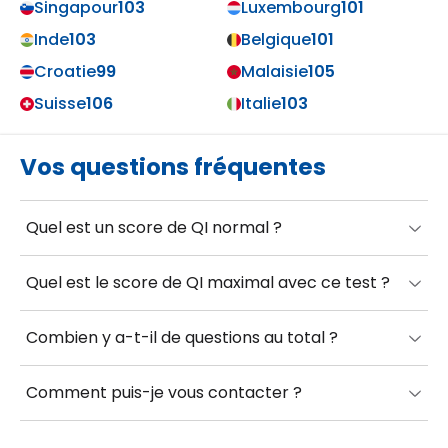
Singapour
103
Luxembourg
101
Inde
103
Belgique
101
Croatie
99
Malaisie
105
Suisse
106
Italie
103
Vos questions fréquentes
Quel est un score de QI normal ?
Un score de QI normal est compris
entre 85 et 115
.
Quel est le score de QI maximal avec ce test ?
Le QI maximum pouvant être obtenu avec ce test
Combien y a-t-il de questions au total ?
est de
160
.
Il y a un total de
20 questions
couvrant
Comment puis-je vous contacter ?
mathématiques, compétences spatiales,
mémorisation, traitement de l’information et
Vous pouvez nous contacter en appuyant
ici
. Nous
raisonnement.